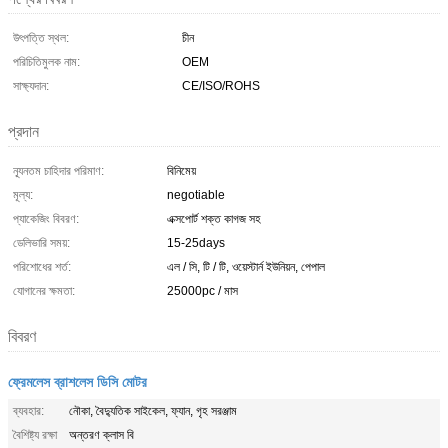
উৎপত্তি স্থল:
চীন
পরিচিতিমুলক নাম:
OEM
সাক্ষ্যদান:
CE/ISO/ROHS
প্রদান
ন্যূনতম চাহিদার পরিমাণ:
বিনিমেয়
মূল্য:
negotiable
প্যাকেজিং বিবরণ:
এক্সপোর্ট শক্ত কাগজ সহ
ডেলিভারি সময়:
15-25days
পরিশোধের শর্ত:
এল / সি, টি / টি, ওয়েস্টার্ন ইউনিয়ন, পেপাল
যোগানের ক্ষমতা:
25000pc / মাস
বিবরণ
ফ্রেমলেস ব্রাশলেস ডিসি মোটর
ব্যবহার:
নৌকা, বৈদ্যুতিক সাইকেল, ফ্যান, গৃহ সরঞ্জাম
বৈশিষ্ট্য রক্ষা
অন্তরণ ক্লাস বি