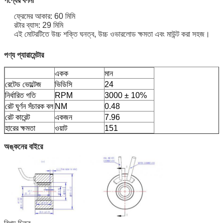
পণ্যের বর্ণনা
ফ্রেমের আকার: 60 মিমি
রটার ব্যাস: 29 মিমি
এই মোটরটিতে উচ্চ শক্তি ঘনত্ব, উচ্চ ওভারলোড ক্ষমতা এবং মাউন্ট করা সহজ।
পণ্য প্যারামেন্টার
একক
মান
রেটেড ভোল্টেজ
ভিডিসি
24
নির্ধারিত গতি
RPM
3000 ± 10%
রেট ঘূর্ণন সঁচারক বল
NM
0.48
রেট কারেন্ট
একজন
7.96
হারের ক্ষমতা
ওয়াট
151
অঙ্কনের বাইরে