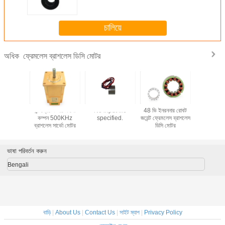
চালিয়ে
ফ্রেমলেস ব্রাশলেস ডিসি মোটর
অধিক
বর্তমান 0.6A
ইন্টিগ্রেটেড সার্ভো লো
No input file
48 ভি ইনরননার রোবট
ছাড়িয়ে যাওয়
্রেমলেস
কম্পন 500KHz
specified.
জয়েন্ট ফ্রেমলেস ব্রাশলেস
ব্রাশলেস ডি
ডিসি মোটর
ব্রাশলেস সার্ভো মোটর
ডিসি মোটর
ভাষা পরিবর্তন করুন
Bengali
বাড়ি
|
About Us
|
Contact Us
|
সাইট ম্যাপ
|
Privacy Policy