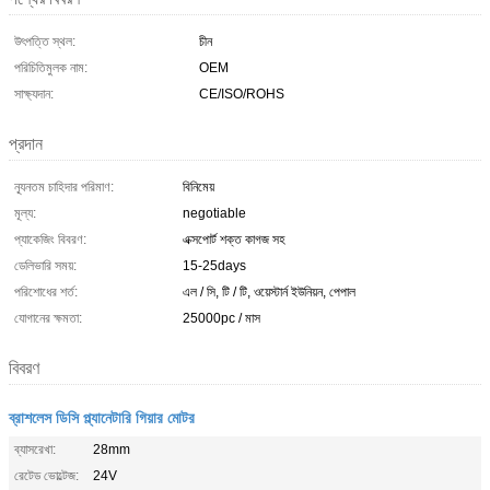
উৎপত্তি স্থল:
চীন
পরিচিতিমুলক নাম:
OEM
সাক্ষ্যদান:
CE/ISO/ROHS
প্রদান
ন্যূনতম চাহিদার পরিমাণ:
বিনিমেয়
মূল্য:
negotiable
প্যাকেজিং বিবরণ:
এক্সপোর্ট শক্ত কাগজ সহ
ডেলিভারি সময়:
15-25days
পরিশোধের শর্ত:
এল / সি, টি / টি, ওয়েস্টার্ন ইউনিয়ন, পেপাল
যোগানের ক্ষমতা:
25000pc / মাস
বিবরণ
ব্রাশলেস ডিসি প্ল্যানেটারি গিয়ার মোটর
ব্যাসরেখা:
28mm
রেটেড ভোল্টেজ:
24V