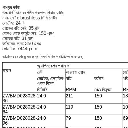
পণ্যের বর্ণনা
উচ্চ টর্ক ডিসি ব্রাশহীন গ্রহগত গিয়ার মোটর
ম্যাচ মোটর: brushless ডিসি মোটর
ভোল্টেজ: 24 ভি
লোডের গতি নেই: 35 ঘন্টা
কোনও লোড কারেন্ট নেই: 150 এমএ
লোডের গতি: 31 ঘন্টা
বর্তমানের লোড: 350 এমএ
লোড টর্ক: 7444g.cm
আমাদের রেফারেন্সের জন্য নিম্নলিখিত পরামিতিগুলি রয়েছে:
অ্যাপ্লিকেশন পরামিতি
মডেল
রেট
অ লোড লোড
রে
ভোল্টেজ, বৈদ্যুতিক
গতি
বর্তমান
গত
একক বিশেষ
ভিডিসি
RPM
mA বিদ্যুত
R
ZWBMD028028-
24.0
211
150
18
36
ZWBMD028028-
24.0
119
150
10
64
ZWBMD028028-
24.0
79
150
69
96