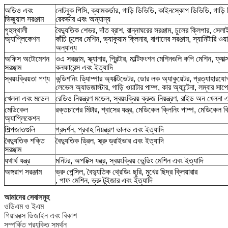
অডিও এবং
নোটবুক পিসি, ক্যামকর্ডার, গাড়ি ডিভিডি, কাইনস্কোপ ডিভিডি, গাড়ি 
ভিজুয়াল সরঞ্জাম
রেকর্ডার এবং অন্যান্য
গৃহস্থালী
বৈদ্যুতিক শেভর, দাঁত ব্রাশ, রান্নাঘরের সরঞ্জাম, চুলের ক্লিপার, সেলা
অ্যাপ্লিকেশন
কাঁচি চুলের মেশিন, ভ্যাকুয়াম ক্লিনার, বাগানের সরঞ্জাম, স্যানিটারি 
অন্যান্য
অফিস অটোমেশন
ওএ সরঞ্জাম, স্ক্যানার, প্রিন্টার, মাল্টিফংশন মেশিনগুলি কপি মেশিন, ফ্য
সরঞ্জাম
কনফারেন্স এবং ইত্যাদি
স্বয়ংক্রিয়তা পণ্য
কন্ডিশনিং ডি্যাম্পার অ্যাক্টিভেটর, ডোর লক অ্যাকুয়েটর, প্রত্যাহারযো
লেভেল অ্যাডজাস্টার, গাড়ি ওয়াটার পাম্প, কার অ্যান্টেনা, লম্বার সা
খেলনা এবং মডেল
রেডিও নিয়ন্ত্রণ মডেল, স্বয়ংক্রিয় ক্রুজ নিয়ন্ত্রণ, রাইড অন খেলনা 
মেডিকেল
রক্তচাপের মিটার, শ্বাসের যন্ত্র, মেডিকেল ক্লিনিং পাম্প, মেডিকেল ব
অ্যাপ্লিকেশন
শিল্পজাতগুলি
প্রদর্শন, প্রবাহ নিয়ন্ত্রণ ভালভ এবং ইত্যাদি
বৈদ্যুতিক শক্তি
বৈদ্যুতিক ড্রিল, স্ক্রু ড্রাইভার এবং ইত্যাদি
সরঞ্জাম
যথার্থ যন্ত্র
মনিটর, অপটিক্স যন্ত্র, স্বয়ংক্রিয় ভেন্ডিং মেশিন এবং ইত্যাদি
অঙ্গরাগ সরঞ্জাম
ভ্রু পেন্সিল, বৈদ্যুতিক থ্রেডিং ছুরি, মুখের ছিদ্র ক্লিয়ারার
, পাফ মেশিন, ভ্রু টুইজার এবং ইত্যাদি
আমাদের সেবাসমূহ
ওডিএম ও ইএম
গিয়ারবক্স ডিজাইন এবং বিকাশ
সম্পর্কিত প্রযুক্তি সমর্থন