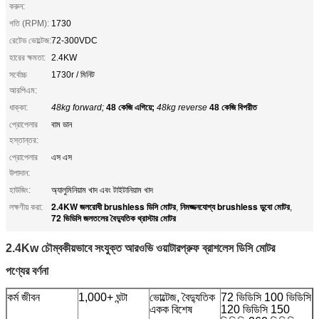
করুন:
গতি (RPM):
1730
রেটেড ভোল্টেজ:
72-300VDC
হারের ক্ষমতা:
2.4KW
সর্বোচ্চ
1730r / মিনিট
আরপিএম:
ধাক্কা:
48kg forward;
48 কেজি এগিয়ে;
48kg reverse
48 কেজি বিপরীত
প্রোপেলার
বাম ডান
হস্তান্তর:
প্রোপেলার
এস এস
উপাদান:
হাউজিং:
অ্যালুমিনিয়াম খাদ এবং টাইটানিয়াম খাদ
2.4KW জলরোধী brushless ডিসি মোটর
নিমজ্জনযোগ্য brushless ডুবো মোটর
লক্ষণীয় করা:
,
,
72 ভিডিসি জলতলের বৈদ্যুতিক থ্রাস্টার মোটর
2.4Kw চৌম্বকীয়ভাবে সংযুক্ত আরওভি ওয়াটারপ্রুফ ব্রাশলেস ডিসি মোটর
পণ্যের বর্ণনা
কর্ম জীবন
1,000+ ঘন্টা
ভোল্টেজ, বৈদ্যুতিক
72 ভিডিসি 100 ভিডিসি
একক বিশেষ
120 ভিডিসি 150