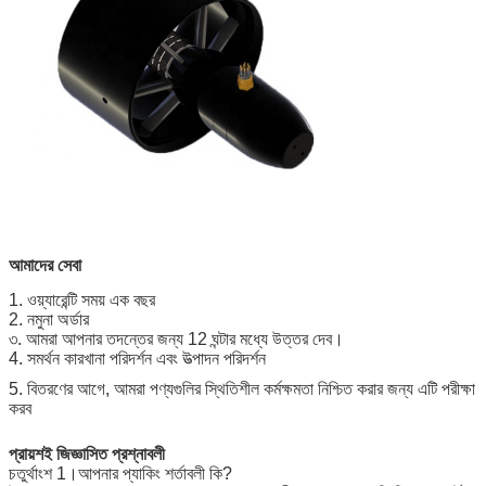
আমাদের সেবা
1. ওয়্যারেন্টি সময় এক বছর
2. নমুনা অর্ডার
৩. আমরা আপনার তদন্তের জন্য 12 ঘন্টার মধ্যে উত্তর দেব।
4. সমর্থন কারখানা পরিদর্শন এবং উত্পাদন পরিদর্শন
5. বিতরণের আগে, আমরা পণ্যগুলির স্থিতিশীল কর্মক্ষমতা নিশ্চিত করার জন্য এটি পরীক্ষা
করব
প্রায়শই জিজ্ঞাসিত প্রশ্নাবলী
চতুর্থাংশ 1।আপনার প্যাকিং শর্তাবলী কি?