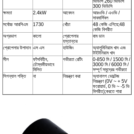
ভিডিসি 260 ভিডিসি
300 ভিডিসি
ক্ষমতা
2.4kW
আবেদন
আরওভি / এওভি /
সাবমার্সিবল
সর্বোচ্চ আরপিএম
1730
খোঁচা
48 কেজি এগিয়ে;48
কেজি বিপরীত
অগ্রভাগ
কালো
প্রোপেলার
বাম ডান
হস্তান্তর
প্রোপেলার উপাদান
এস এস
হাউজিং
অ্যালুমিনিয়াম খাদ এবং
টাইটানিয়াম খাদ
সীল
ফাঁসবিহীন,
গভীরতা রেটিং
0-850 মি / 1500 মি /
চৌম্বকীয়ভাবে
3000 মি / 6000 মি /
মিলিত
সম্পূর্ণ সমুদ্রের গভীরতা
সিগন্যাল শক্তি
না
নিয়ন্ত্রণ করা
অ্যানালগ ভোল্টেজ
নিয়ন্ত্রণ (0V ~ + 5V
ফরোয়ার্ড, 0 ভি ~ -5 ভি
বিপরীত);করতে পারা