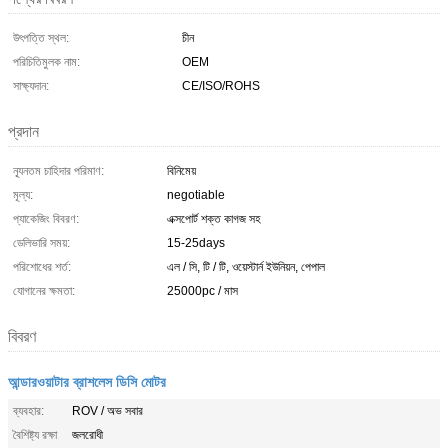
উৎপত্তি স্থল:
চীন
পরিচিতিমুলক নাম:
OEM
সাক্ষ্যদান:
CE/ISO/ROHS
প্রদান
ন্যূনতম চাহিদার পরিমাণ:
বিনিমেয়
মূল্য:
negotiable
প্যাকেজিং বিবরণ:
এক্সপোর্ট শক্ত কাগজ সহ
ডেলিভারি সময়:
15-25days
পরিশোধের শর্ত:
এল / সি, টি / টি, ওয়েস্টার্ন ইউনিয়ন, পেপাল
যোগানের ক্ষমতা:
25000pc / মাস
বিবরণ
আন্ডারওয়াটার ব্রাশলেস ডিসি মোটর
ব্যবহার:
ROV / অভ সবার
বৈশিষ্ট্য রক্ষা
জলরোধী