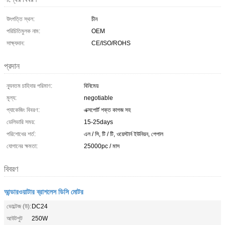
উৎপত্তি স্থল:
চীন
পরিচিতিমুলক নাম:
OEM
সাক্ষ্যদান:
CE/ISO/ROHS
প্রদান
ন্যূনতম চাহিদার পরিমাণ:
বিনিমেয়
মূল্য:
negotiable
প্যাকেজিং বিবরণ:
এক্সপোর্ট শক্ত কাগজ সহ
ডেলিভারি সময়:
15-25days
পরিশোধের শর্ত:
এল / সি, টি / টি, ওয়েস্টার্ন ইউনিয়ন, পেপাল
যোগানের ক্ষমতা:
25000pc / মাস
বিবরণ
আন্ডারওয়াটার ব্রাশলেস ডিসি মোটর
ভোল্টেজ (উ):
DC24
আউটপুট
250W