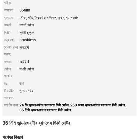
শক্তি:
আয়তন:
36mm
ব্যবহার:
নৌকা, গাড়ি, বৈদ্যুতিক সাইকেল, ফ্যান, গৃহ সরঞ্জাম
আদর্শ:
সার্ভো মোটর
নির্মাণ:
স্থায়ী চুম্বক
লঘুকরণ:
brushless
বৈশিষ্ট্য রক্ষা
জলরোধী
করুন:
দক্ষতা:
আইই 1
মোটর
স্থায়ী মোটর
প্রকার:
রঙ:
রূপা
চিরাচরিত
পুশার মোটর
আবেদন:
24 ভি আন্ডারওয়াটার ব্রাশলেস ডিসি মোটর
250 ডাবল আন্ডারওয়াটার ব্রাশলেস ডিসি মোটর
লক্ষণীয় করা:
,
,
36 মিমি আন্ডারওয়াটার ব্রাশলেস ডিসি মোটর
36 মিমি আন্ডারওয়াটার ব্রাশলেস ডিসি মোটর
পণ্যের বিবরণ