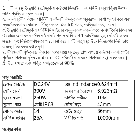
1. এটি অনন্য বৈদ্যুতিন চৌম্বকীয় কাঠামো ডিজাইন এবং মডিউল স্বয়ংক্রিয় উত্পাদন
লাইন প্রক্রিয়া গ্রহণ করে।
২. অভ্যন্তরীণ কয়েল সার্কিটটি মডিউলটি বিভক্তকরণ প্রকল্পের নকশা গ্রহণ করে এবং
স্বয়ংক্রিয়ভাবে ঘোরানো, বিচ্ছিন্নকরণ এবং ldালাই প্রক্রিয়া গ্রহণ করে।
৩. বৈদ্যুতিন চৌম্বকীয় সার্কিট ডিজাইনের অনুকূলকরণ করুন যাতে কগিং টর্কের রিপল হয়
0 মোটর অপারেশন গতির ওঠানামাটি প্লাস বা বিয়োগ 1 আরপিএম হয়, মোটরটি আরও
সহজে এবং নির্ভরযোগ্যভাবে পরিচালনা করে।এটি অত্যন্ত উচ্চ নিয়ন্ত্রণের নির্ভুলতাও
রয়েছে।টর্ক বক্ররেখা মসৃণ।
৪. দীর্ঘমেয়াদী পূর্ণ-লোড ক্রিয়াকলাপের সময় স্বতন্ত্র তাপ অপচয় কাঠামো নকশা মোটর
পৃষ্ঠের তাপমাত্রা বৃদ্ধি amb55 ° C (পরিবেষ্টিত ঘরের তাপমাত্রা সহ) সক্ষম করে।
5. উচ্চ দক্ষতা এবং শক্তি সাশ্রয়;দক্ষতা 90%
পণ্য পরামিতি
রেটেড ভোল্টেজ
DC24V
lss ind indance
0.624mH
মোটর কেভি
390V
কয়েল প্রতিরোধের
6.923mΩ
হারের ক্ষমতা
250W
ডাইভিং গভীরতা
10M
সুরক্ষা গ্রেড
একটি IP68
মোটর দৈর্ঘ্য
43mm
পোলার জোড়া
14
মোটর মাত্রা
36mm
সর্বাধিক বর্তমান
25A
নির্ধারিত গতি
10000rpm
পণ্যের বর্ণনা